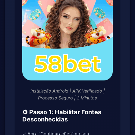
Instalação Android | APK Verificado |
Processo Seguro | 3 Minutos
⚙️ Passo 1: Habilitar Fontes
Desconhecidas
✓ Abra "Configurações" no seu