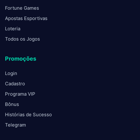
Fortune Games
Apostas Esportivas
Loteria
Todos os Jogos
Promoções
Login
Cadastro
Programa VIP
Bônus
Histórias de Sucesso
Telegram