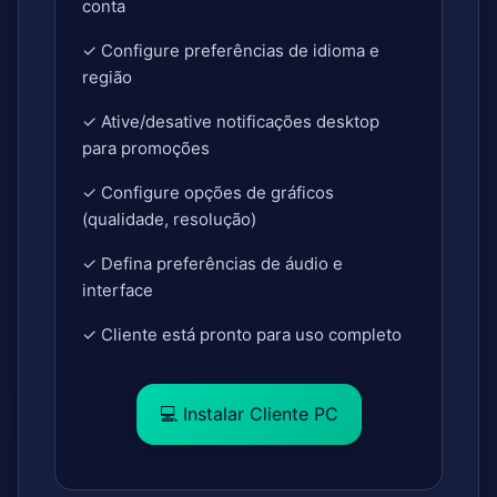
conta
✓ Configure preferências de idioma e
região
✓ Ative/desative notificações desktop
para promoções
✓ Configure opções de gráficos
(qualidade, resolução)
✓ Defina preferências de áudio e
interface
✓ Cliente está pronto para uso completo
💻 Instalar Cliente PC