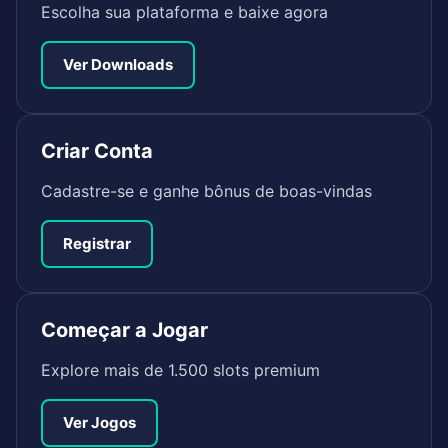
Escolha sua plataforma e baixe agora
Ver Downloads
Criar Conta
Cadastre-se e ganhe bônus de boas-vindas
Registrar
Começar a Jogar
Explore mais de 1.500 slots premium
Ver Jogos