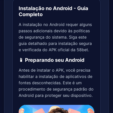
Instalação no Android - Guia
Completo
A instalação no Android requer alguns
passos adicionais devido às políticas
de segurança do sistema. Siga este
guia detalhado para instalação segura
e verificada do APK oficial da 58bet.
📱 Preparando seu Android
Antes de instalar o APK, você precisa
habilitar a instalação de aplicativos de
fontes desconhecidas. Este é um
procedimento de segurança padrão do
Android para proteger seu dispositivo.