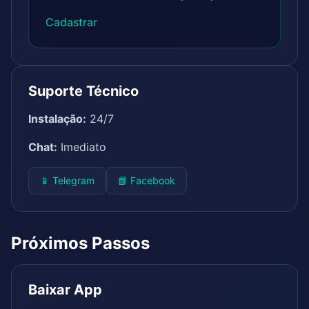
Cadastrar
Suporte Técnico
Instalação:
24/7
Chat:
Imediato
📱 Telegram
📘 Facebook
Próximos Passos
Baixar App